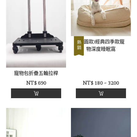
(橢圓款)經典四季款寵
熱銷
物深度睡眠窩
寵物包折疊五輪拉桿
NT$
690
NT$
180 ~ 3200