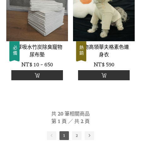
加厚吸水竹炭除臭寵物
寵物高領華夫格素色連
必備
熱銷
尿布墊
身衣
NT$
10 ~ 650
NT$
590
共
20
筆相關商品
第
1
頁 ／ 共
2
頁
1
2